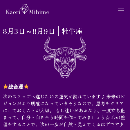
8月3日～8月9日
牡牛座
プロフィール
月間占い
総合運
次のステップへ進むための運気が訪れています♪ 未来のビ
ジョンがより明確になっていきそうなので、思考をクリア
ブログ
にしておくことが大切。 もし迷いがあるなら、一度立ち止
まって、自分と向き合う時間を作ってみましょう☆ 心の整
理をすることで、次の一歩が自然と見えてくるはずです♪
お問い合わせ