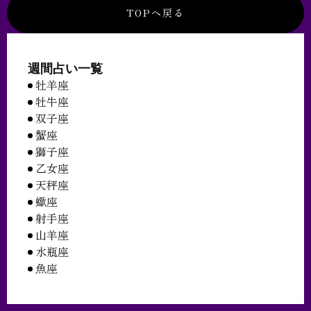
TOPへ戻る
週間占い一覧
牡羊座
牡牛座
双子座
蟹座
獅子座
乙女座
天秤座
蠍座
射手座
山羊座
水瓶座
魚座