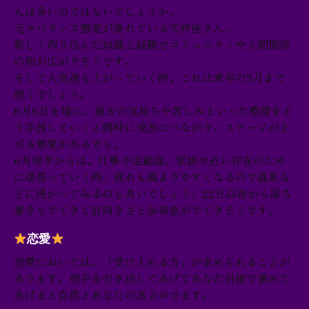
んは多いのではないでしょうか。
元々バランス感覚が優れている天秤座さん、
新しく取り込んだ知識と経験でコミュニティや人間関係
の和が広がりそうです。
そして人気運も上がっていく時、これは来年の5月まで
続くでしょう。
6月6日を境に、過去の気持ちや苦しみといった感情をど
う手放していくと同時に成長につながり、ステージが上
がる感覚がある方も。
6月後半からは、仕事や活動面、家族や近い存在のため
に頑張っていく時。疲れも溜まりやすくなるので温泉な
どに浸かってみるのも良いでしょう。22日以後から落ち
着きもでてきて前向きさと余裕差がでてきそうです。
恋愛
恋愛においては、「受け入れる力」が求められることが
あります。相手を引き出してあげてあなた目線で褒めて
あげると自然とあなたの良さがでます。