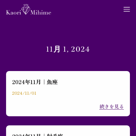
11月 1, 2024
プロフィール
2024年11月｜魚座
月間占い
2024/11/01
続きを見る
ブログ
お問い合わせ